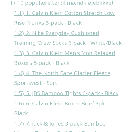
1)
10 populære tøj til mænd i øjeblikket
1.1)
1. Calvin Klein Cotton Stretch Low
Rise Trunks 3-pack - Black
1.2)
2. Nike Everyday Cushioned
Training Crew Socks 6-pack - White/Black
1.3)
3. Calvin Klein Men's Icon Relaxed
Boxers 3-pack - Black
1.4)
4. The North Face Glacier Fleece
Sportsvest - Sort
1.5)
5. JBS Bamboo Tights 6-pack - Black
1.6)
6. Calvin Klein Boxer Brief 3pk -
Black
1.7)
7. Jack & Jones 3-pack Bamboo