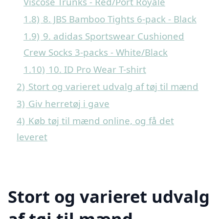
Viscose Trunks - Red/Port Royale
1.8)
8. JBS Bamboo Tights 6-pack - Black
1.9)
9. adidas Sportswear Cushioned
Crew Socks 3-packs - White/Black
1.10)
10. ID Pro Wear T-shirt
2)
Stort og varieret udvalg af tøj til mænd
3)
Giv herretøj i gave
4)
Køb tøj til mænd online, og få det
leveret
Stort og varieret udvalg
af tøj til mænd