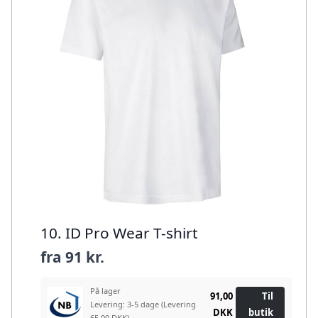
10. ID Pro Wear T-shirt
fra
91 kr.
På lager
91,00
Til
Levering: 3-5 dage
(Levering
DKK
butik
65.00 DKK)