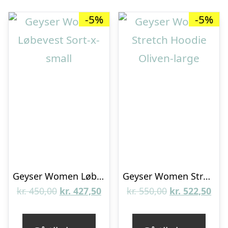
-5%
-5%
Geyser Women Løbevest Sort-x-small
Geyser Women Stretch Hoodie Oliven-large
Den
Den
Den
De
kr.
450,00
kr.
427,50
kr.
550,00
kr.
522,50
oprindelige
aktuelle
oprindelige
aktu
pris
pris
pris
pris