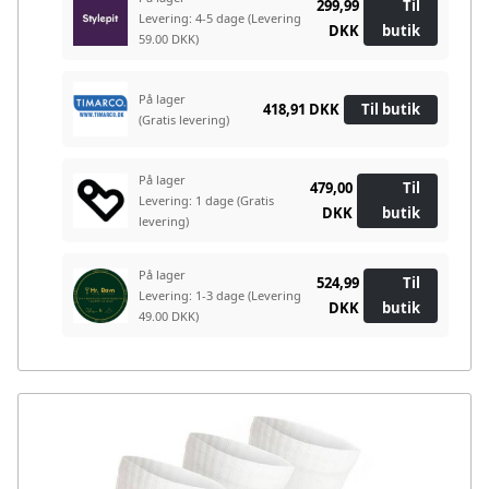
299,99
Til
Levering: 4-5 dage
(Levering
DKK
butik
59.00 DKK)
På lager
418,91 DKK
Til butik
(Gratis levering)
På lager
479,00
Til
Levering: 1 dage
(Gratis
DKK
butik
levering)
På lager
524,99
Til
Levering: 1-3 dage
(Levering
DKK
butik
49.00 DKK)