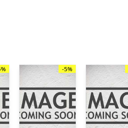
5%
-5%