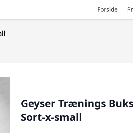
Forside
P
ll
Geyser Trænings Buks
Sort-x-small