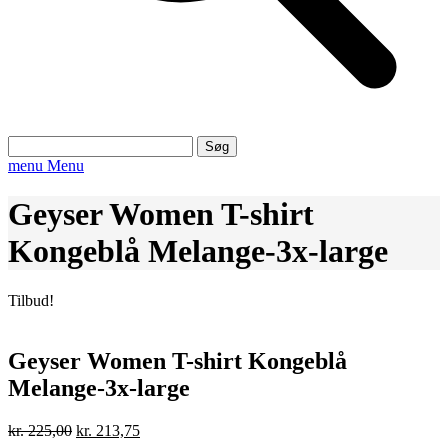
Søg
efter:
menu
Menu
Geyser Women T-shirt
Kongeblå Melange-3x-large
Tilbud!
Geyser Women T-shirt Kongeblå
Melange-3x-large
Den
Den
kr.
225,00
kr.
213,75
oprindelige
aktuelle