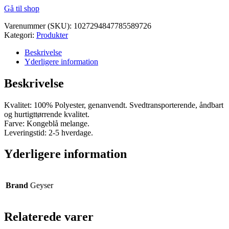
Gå til shop
pris
pris
var:
er:
Varenummer (SKU):
1027294847785589726
kr. 225,00.
kr. 213,75.
Kategori:
Produkter
Beskrivelse
Yderligere information
Beskrivelse
Kvalitet: 100% Polyester, genanvendt. Svedtransporterende, åndbart
og hurtigttørrende kvalitet.
Farve: Kongeblå melange.
Leveringstid: 2-5 hverdage.
Yderligere information
Brand
Geyser
Relaterede varer