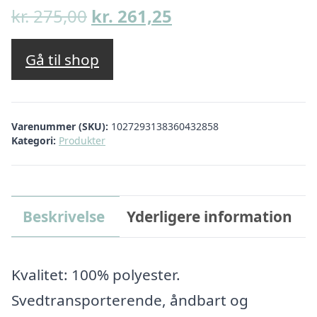
Den
Den
kr.
275,00
kr.
261,25
oprindelige
aktuelle
pris
pris
Gå til shop
var:
er:
kr. 275,00.
kr. 261,25.
Varenummer (SKU):
1027293138360432858
Kategori:
Produkter
Beskrivelse
Yderligere information
Kvalitet: 100% polyester.
Svedtransporterende, åndbart og