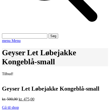
Søg
efter:
menu
Menu
Geyser Let Løbejakke
Kongeblå-small
Tilbud!
Geyser Let Løbejakke Kongeblå-small
Den
Den
kr.
500,00
kr.
475,00
oprindelige
aktuelle
Gå til shop
pris
pris