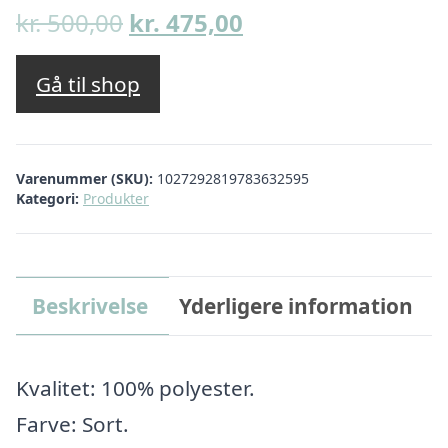
Den
Den
kr.
500,00
kr.
475,00
oprindelige
aktuelle
pris
pris
Gå til shop
var:
er:
kr. 500,00.
kr. 475,00.
Varenummer (SKU):
1027292819783632595
Kategori:
Produkter
Beskrivelse
Yderligere information
Kvalitet: 100% polyester.
Farve: Sort.