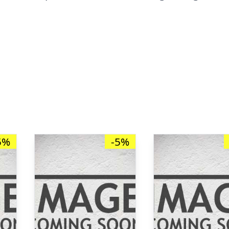
5%
-5%