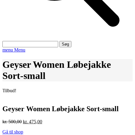
Søg
efter:
menu
Menu
Geyser Women Løbejakke
Sort-small
Tilbud!
Geyser Women Løbejakke Sort-small
Den
Den
kr.
500,00
kr.
475,00
oprindelige
aktuelle
Gå til shop
pris
pris