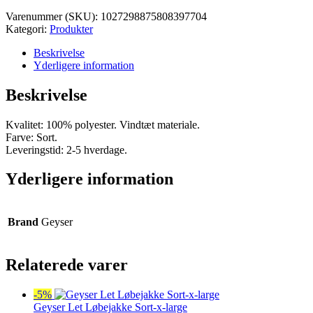
var:
er:
Varenummer (SKU):
1027298875808397704
kr. 500,00.
kr. 475,00.
Kategori:
Produkter
Beskrivelse
Yderligere information
Beskrivelse
Kvalitet: 100% polyester. Vindtæt materiale.
Farve: Sort.
Leveringstid: 2-5 hverdage.
Yderligere information
Brand
Geyser
Relaterede varer
-5%
Geyser Let Løbejakke Sort-x-large