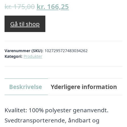
Den
Den
kr.
175,00
kr.
166,25
oprindelige
aktuelle
pris
pris
Gå til shop
var:
er:
kr. 175,00.
kr. 166,25.
Varenummer (SKU):
1027295727483034262
Kategori:
Produkter
Beskrivelse
Yderligere information
Kvalitet: 100% polyester genanvendt.
Svedtransporterende, åndbart og