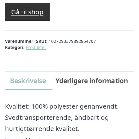
oprindelige
aktuelle
pris
pris
Gå til shop
var:
er:
kr. 175,00.
kr. 166,25.
Varenummer (SKU):
1027293379892854707
Kategori:
Produkter
Beskrivelse
Yderligere information
Kvalitet: 100% polyester genanvendt.
Svedtransporterende, åndbart og
hurtigttørrende kvalitet.