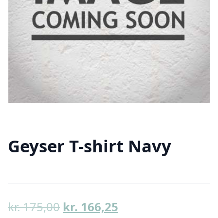
Geyser T-shirt Navy
Den
Den
kr.
175,00
kr.
166,25