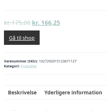
Den
Den
kr.
175,00
kr.
166,25
oprindelige
aktuelle
pris
pris
Gå til shop
var:
er:
kr. 175,00.
kr. 166,25.
Varenummer (SKU):
1027292015123671127
Kategori:
Produkter
Beskrivelse
Yderligere information