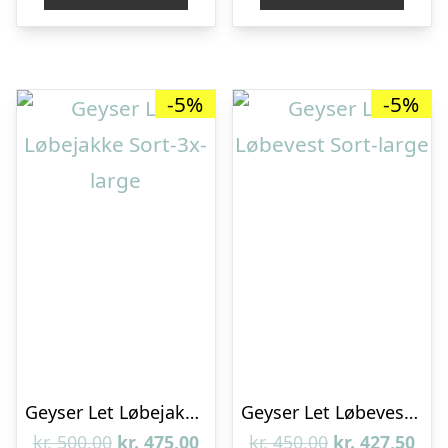
kr. 550,00.
kr. 522,50.
kr. 500,00.
kr. 
-5%
-5%
Geyser Let Løbejakke Sort-3x-large
Geyser Let Løbevest Sort-large
Den
Den
Den
De
kr.
500,00
kr.
475,00
kr.
450,00
kr.
427,50