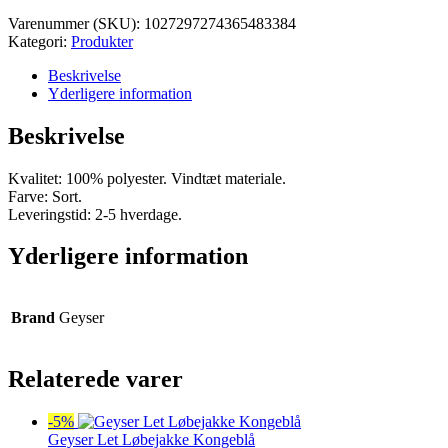
var:
er:
Varenummer (SKU):
1027297274365483384
kr. 500,00.
kr. 475,00.
Kategori:
Produkter
Beskrivelse
Yderligere information
Beskrivelse
Kvalitet: 100% polyester. Vindtæt materiale.
Farve: Sort.
Leveringstid: 2-5 hverdage.
Yderligere information
Brand
Geyser
Relaterede varer
-5%
Geyser Let Løbejakke Kongeblå