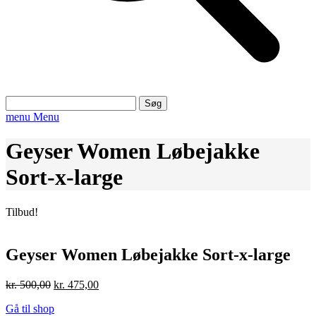
Søg
efter:
menu
Menu
Geyser Women Løbejakke
Sort-x-large
Tilbud!
Geyser Women Løbejakke Sort-x-large
Den
Den
kr.
500,00
kr.
475,00
oprindelige
aktuelle
Gå til shop
pris
pris