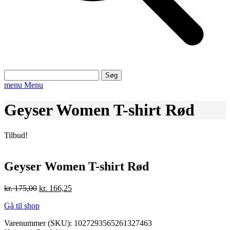
Søg
efter:
menu
Menu
Geyser Women T-shirt Rød
Tilbud!
Geyser Women T-shirt Rød
Den
Den
kr.
175,00
kr.
166,25
oprindelige
aktuelle
Gå til shop
pris
pris
var:
er:
Varenummer (SKU):
1027293565261327463
kr. 175,00.
kr. 166,25.