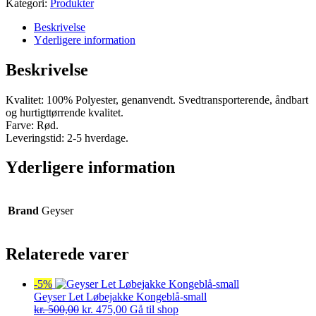
Kategori:
Produkter
Beskrivelse
Yderligere information
Beskrivelse
Kvalitet: 100% Polyester, genanvendt. Svedtransporterende, åndbart
og hurtigttørrende kvalitet.
Farve: Rød.
Leveringstid: 2-5 hverdage.
Yderligere information
Brand
Geyser
Relaterede varer
-5%
Geyser Let Løbejakke Kongeblå-small
Den
Den
kr.
500,00
kr.
475,00
Gå til shop