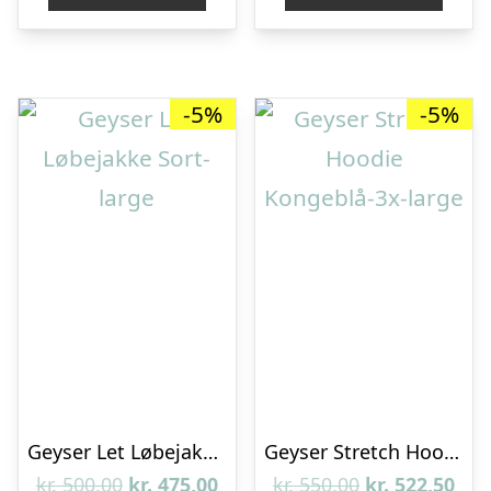
kr. 500,00.
kr. 475,00.
kr. 500,00.
kr. 
-5%
-5%
Geyser Let Løbejakke Sort-large
Geyser Stretch Hoodie Kongeblå-3x-large
Den
Den
Den
De
kr.
500,00
kr.
475,00
kr.
550,00
kr.
522,50