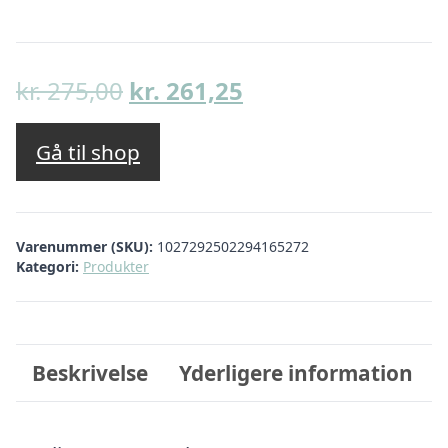
Den
Den
kr.
275,00
kr.
261,25
oprindelige
aktuelle
pris
pris
Gå til shop
var:
er:
kr. 275,00.
kr. 261,25.
Varenummer (SKU):
1027292502294165272
Kategori:
Produkter
Beskrivelse
Yderligere information