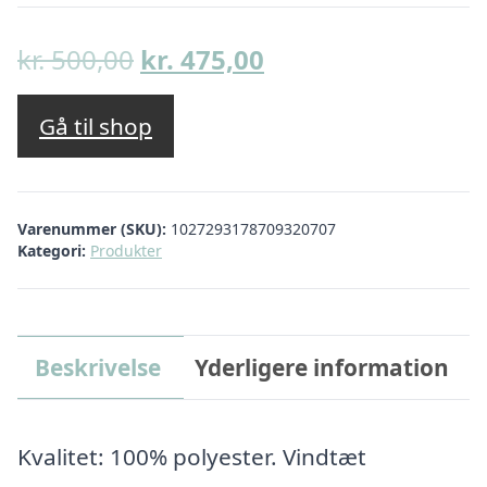
Den
Den
kr.
500,00
kr.
475,00
oprindelige
aktuelle
pris
pris
Gå til shop
var:
er:
kr. 500,00.
kr. 475,00.
Varenummer (SKU):
1027293178709320707
Kategori:
Produkter
Beskrivelse
Yderligere information
Kvalitet: 100% polyester. Vindtæt