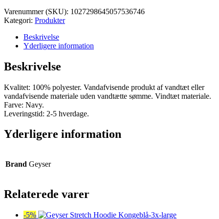
var:
er:
Varenummer (SKU):
1027298645057536746
kr. 1.000,00.
kr. 950,00.
Kategori:
Produkter
Beskrivelse
Yderligere information
Beskrivelse
Kvalitet: 100% polyester. Vandafvisende produkt af vandtæt eller
vandafvisende materiale uden vandtætte sømme. Vindtæt materiale.
Farve: Navy.
Leveringstid: 2-5 hverdage.
Yderligere information
Brand
Geyser
Relaterede varer
-5%