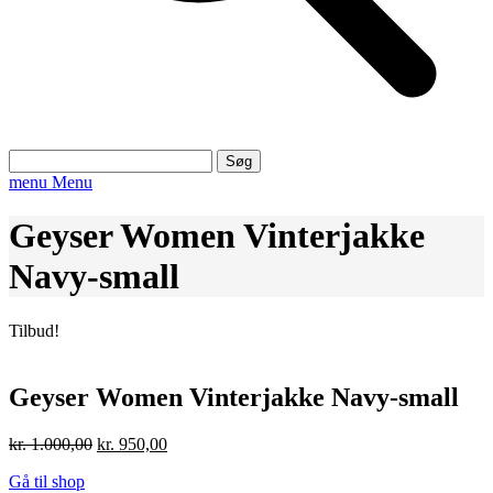
Søg
efter:
menu
Menu
Geyser Women Vinterjakke
Navy-small
Tilbud!
Geyser Women Vinterjakke Navy-small
Den
Den
kr.
1.000,00
kr.
950,00
oprindelige
aktuelle
Gå til shop
pris
pris