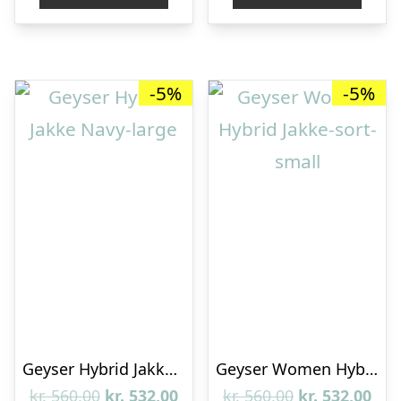
kr. 550,00.
kr. 522,50.
kr. 560,00.
kr. 
-5%
-5%
Geyser Hybrid Jakke Navy-large
Geyser Women Hybrid Jakke-sort-small
Den
Den
Den
De
kr.
560,00
kr.
532,00
kr.
560,00
kr.
532,00