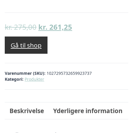
Den
Den
kr.
275,00
kr.
261,25
oprindelige
aktuelle
pris
pris
Gå til shop
var:
er:
kr. 275,00.
kr. 261,25.
Varenummer (SKU):
1027295732659923737
Kategori:
Produkter
Beskrivelse
Yderligere information