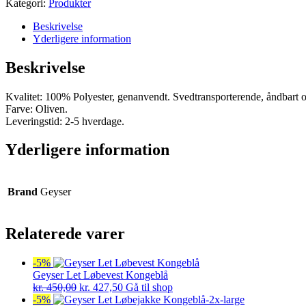
Kategori:
Produkter
Beskrivelse
Yderligere information
Beskrivelse
Kvalitet: 100% Polyester, genanvendt. Svedtransporterende, åndbart og
Farve: Oliven.
Leveringstid: 2-5 hverdage.
Yderligere information
Brand
Geyser
Relaterede varer
-5%
Geyser Let Løbevest Kongeblå
Den
Den
kr.
450,00
kr.
427,50
Gå til shop
oprindelige
aktuelle
-5%