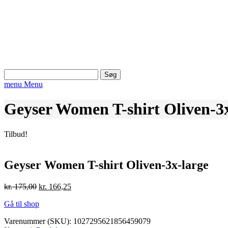
Søg
efter:
menu
Menu
Geyser Women T-shirt Oliven-3x
Tilbud!
Geyser Women T-shirt Oliven-3x-large
Den
Den
kr.
175,00
kr.
166,25
oprindelige
aktuelle
Gå til shop
pris
pris
var:
er:
Varenummer (SKU):
1027295621856459079
kr. 175,00.
kr. 166,25.