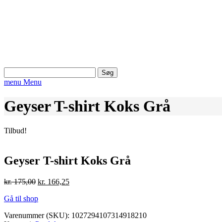
Søg
efter:
menu
Menu
Geyser T-shirt Koks Grå
Tilbud!
Geyser T-shirt Koks Grå
Den
Den
kr.
175,00
kr.
166,25
oprindelige
aktuelle
Gå til shop
pris
pris
var:
er:
Varenummer (SKU):
1027294107314918210
kr. 175,00.
kr. 166,25.