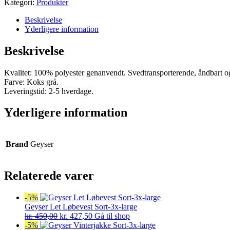
Kategori:
Produkter
Beskrivelse
Yderligere information
Beskrivelse
Kvalitet: 100% polyester genanvendt. Svedtransporterende, åndbart og 
Farve: Koks grå.
Leveringstid: 2-5 hverdage.
Yderligere information
Brand
Geyser
Relaterede varer
-5%
Geyser Let Løbevest Sort-3x-large
Den
Den
kr.
450,00
kr.
427,50
Gå til shop
oprindelige
aktuelle
-5%