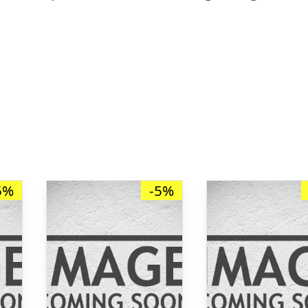
5%
-5%