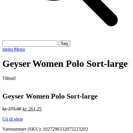
Søg
efter:
menu
Menu
Geyser Women Polo Sort-large
Tilbud!
Geyser Women Polo Sort-large
Den
Den
kr.
275,00
kr.
261,25
oprindelige
aktuelle
Gå til shop
pris
pris
var:
er:
Varenummer (SKU):
1027290332075223293
kr. 275,00.
kr. 261,25.