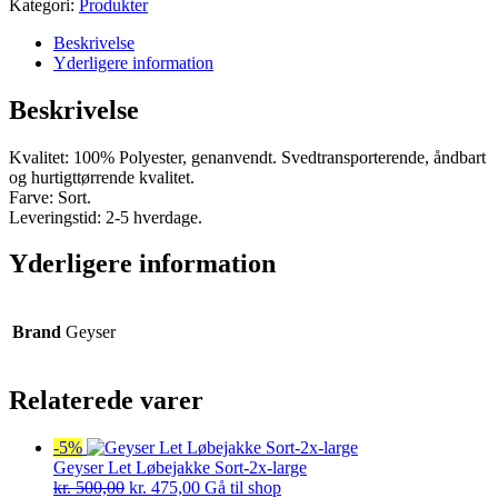
Kategori:
Produkter
Beskrivelse
Yderligere information
Beskrivelse
Kvalitet: 100% Polyester, genanvendt. Svedtransporterende, åndbart
og hurtigttørrende kvalitet.
Farve: Sort.
Leveringstid: 2-5 hverdage.
Yderligere information
Brand
Geyser
Relaterede varer
-5%
Geyser Let Løbejakke Sort-2x-large
Den
Den
kr.
500,00
kr.
475,00
Gå til shop