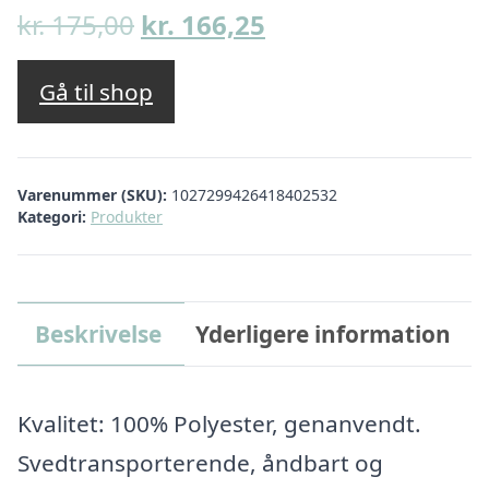
Den
Den
kr.
175,00
kr.
166,25
oprindelige
aktuelle
pris
pris
Gå til shop
var:
er:
kr. 175,00.
kr. 166,25.
Varenummer (SKU):
1027299426418402532
Kategori:
Produkter
Beskrivelse
Yderligere information
Kvalitet: 100% Polyester, genanvendt.
Svedtransporterende, åndbart og