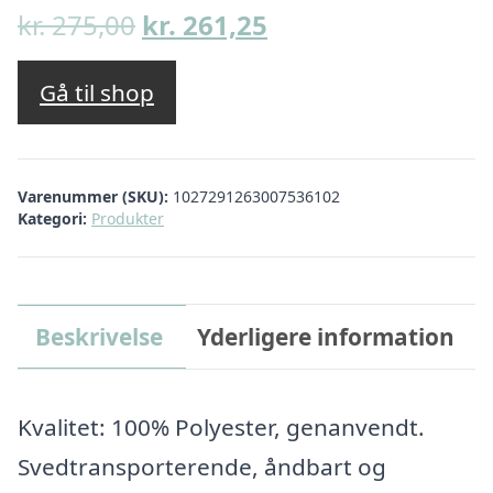
Den
Den
kr.
275,00
kr.
261,25
oprindelige
aktuelle
pris
pris
Gå til shop
var:
er:
kr. 275,00.
kr. 261,25.
Varenummer (SKU):
1027291263007536102
Kategori:
Produkter
Beskrivelse
Yderligere information
Kvalitet: 100% Polyester, genanvendt.
Svedtransporterende, åndbart og