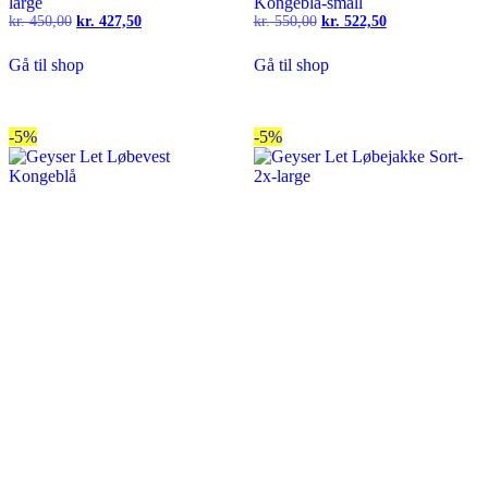
large
Kongeblå-small
Den
Den
Den
Den
kr.
450,00
kr.
427,50
kr.
550,00
kr.
522,50
oprindelige
aktuelle
oprindelige
aktuelle
pris
pris
pris
pris
Gå til shop
Gå til shop
var:
er:
var:
er:
kr. 450,00.
kr. 427,50.
kr. 550,00.
kr. 522,50.
-5%
-5%