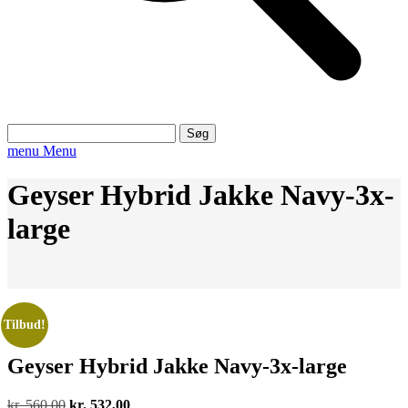
Søg
efter:
menu
Menu
Geyser Hybrid Jakke Navy-3x-
large
Tilbud!
Geyser Hybrid Jakke Navy-3x-large
Den
Den
kr.
560,00
kr.
532,00