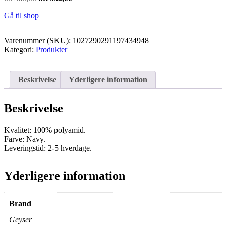
oprindelige
aktuelle
Gå til shop
pris
pris
var:
er:
kr. 560,00.
kr. 532,00.
Varenummer (SKU):
1027290291197434948
Kategori:
Produkter
Beskrivelse
Yderligere information
Beskrivelse
Kvalitet: 100% polyamid.
Farve: Navy.
Leveringstid: 2-5 hverdage.
Yderligere information
Brand
Geyser