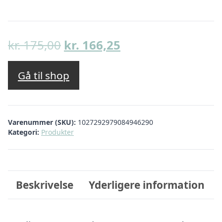
Den
Den
kr.
175,00
kr.
166,25
oprindelige
aktuelle
pris
pris
Gå til shop
var:
er:
kr. 175,00.
kr. 166,25.
Varenummer (SKU):
1027292979084946290
Kategori:
Produkter
Beskrivelse
Yderligere information