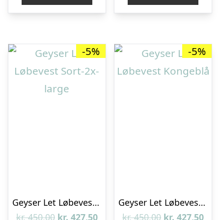
kr. 500,00.
kr. 475,00.
kr. 550,00.
kr. 
-5%
-5%
Geyser Let Løbevest Sort-2x-large
Geyser Let Løbevest Kongeblå
Den
Den
Den
De
kr.
450,00
kr.
427,50
kr.
450,00
kr.
427,50