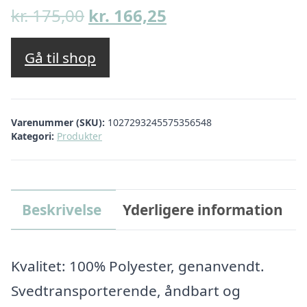
Den
Den
kr.
175,00
kr.
166,25
oprindelige
aktuelle
pris
pris
Gå til shop
var:
er:
kr. 175,00.
kr. 166,25.
Varenummer (SKU):
1027293245575356548
Kategori:
Produkter
Beskrivelse
Yderligere information
Kvalitet: 100% Polyester, genanvendt.
Svedtransporterende, åndbart og