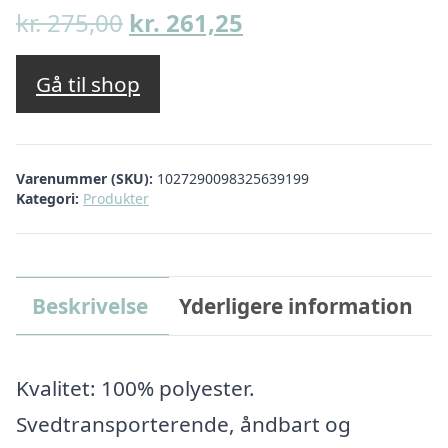
Den
Den
kr.
275,00
kr.
261,25
oprindelige
aktuelle
pris
pris
Gå til shop
var:
er:
kr. 275,00.
kr. 261,25.
Varenummer (SKU):
1027290098325639199
Kategori:
Produkter
Beskrivelse
Yderligere information
Kvalitet: 100% polyester.
Svedtransporterende, åndbart og