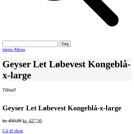
Søg
efter:
menu
Menu
Geyser Let Løbevest Kongeblå-
x-large
Tilbud!
Geyser Let Løbevest Kongeblå-x-large
Den
Den
kr.
450,00
kr.
427,50
oprindelige
aktuelle
Gå til shop
pris
pris