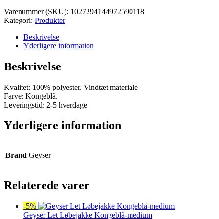
var:
er:
Varenummer (SKU):
1027294144972590118
kr. 450,00.
kr. 427,50.
Kategori:
Produkter
Beskrivelse
Yderligere information
Beskrivelse
Kvalitet: 100% polyester. Vindtæt materiale
Farve: Kongeblå.
Leveringstid: 2-5 hverdage.
Yderligere information
Brand
Geyser
Relaterede varer
-5%
Geyser Let Løbejakke Kongeblå-medium