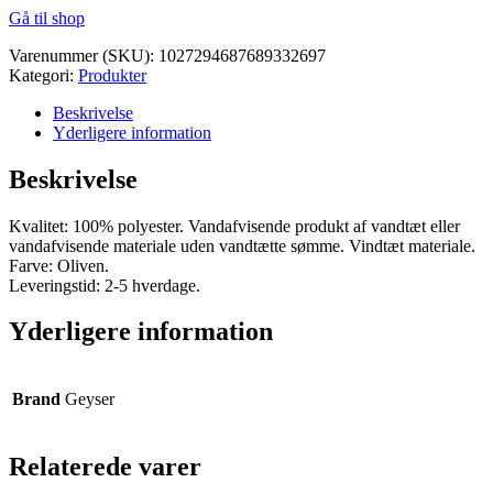
Gå til shop
pris
pris
var:
er:
Varenummer (SKU):
1027294687689332697
kr. 1.000,00.
kr. 950,00.
Kategori:
Produkter
Beskrivelse
Yderligere information
Beskrivelse
Kvalitet: 100% polyester. Vandafvisende produkt af vandtæt eller
vandafvisende materiale uden vandtætte sømme. Vindtæt materiale.
Farve: Oliven.
Leveringstid: 2-5 hverdage.
Yderligere information
Brand
Geyser
Relaterede varer