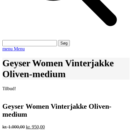
Søg
efter:
menu
Menu
Geyser Women Vinterjakke
Oliven-medium
Tilbud!
Geyser Women Vinterjakke Oliven-
medium
Den
Den
kr.
1.000,00
kr.
950,00
oprindelige
aktuelle