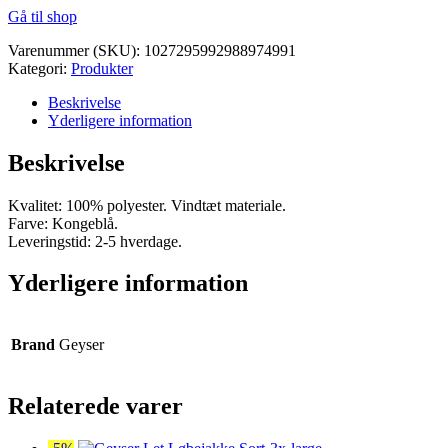
Gå til shop
pris
pris
var:
er:
Varenummer (SKU):
1027295992988974991
kr. 500,00.
kr. 475,00.
Kategori:
Produkter
Beskrivelse
Yderligere information
Beskrivelse
Kvalitet: 100% polyester. Vindtæt materiale.
Farve: Kongeblå.
Leveringstid: 2-5 hverdage.
Yderligere information
Brand
Geyser
Relaterede varer