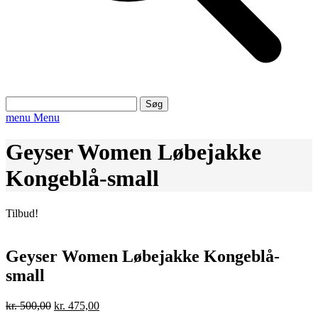
Søg
efter:
menu
Menu
Geyser Women Løbejakke
Kongeblå-small
Tilbud!
Geyser Women Løbejakke Kongeblå-
small
Den
Den
kr.
500,00
kr.
475,00
oprindelige
aktuelle