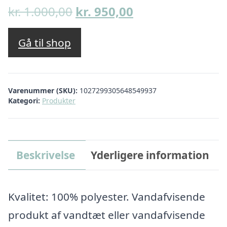
Den
Den
kr.
1.000,00
kr.
950,00
oprindelige
aktuelle
pris
pris
Gå til shop
var:
er:
kr. 1.000,00.
kr. 950,00.
Varenummer (SKU):
1027299305648549937
Kategori:
Produkter
Beskrivelse
Yderligere information
Kvalitet: 100% polyester. Vandafvisende
produkt af vandtæt eller vandafvisende