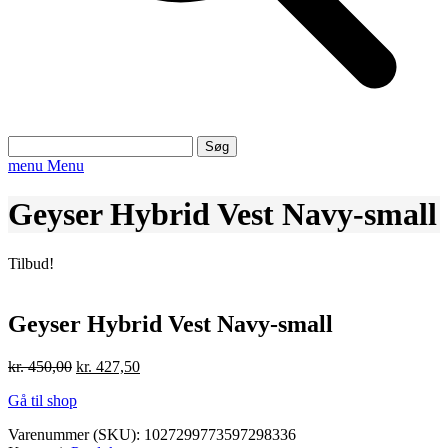
Søg
efter:
menu
Menu
Geyser Hybrid Vest Navy-small
Tilbud!
Geyser Hybrid Vest Navy-small
Den
Den
kr.
450,00
kr.
427,50
oprindelige
aktuelle
Gå til shop
pris
pris
var:
er:
Varenummer (SKU):
1027299773597298336
kr. 450,00.
kr. 427,50.