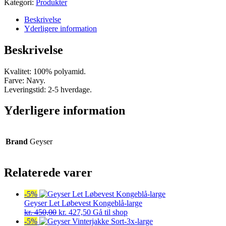
Kategori:
Produkter
Beskrivelse
Yderligere information
Beskrivelse
Kvalitet: 100% polyamid.
Farve: Navy.
Leveringstid: 2-5 hverdage.
Yderligere information
Brand
Geyser
Relaterede varer
-5%
Geyser Let Løbevest Kongeblå-large
Den
Den
kr.
450,00
kr.
427,50
Gå til shop
oprindelige
aktuelle
-5%