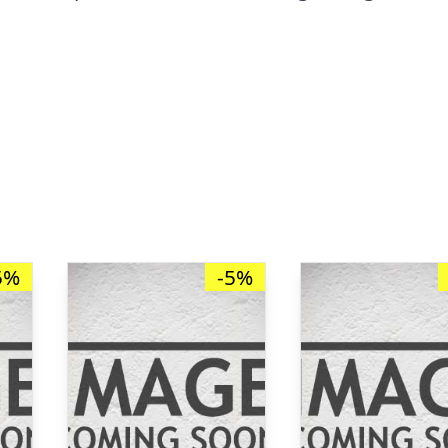
5%
-5%