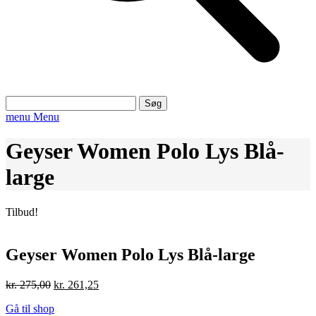
Søg
efter:
menu
Menu
Geyser Women Polo Lys Blå-
large
Tilbud!
Geyser Women Polo Lys Blå-large
Den
Den
kr.
275,00
kr.
261,25
oprindelige
aktuelle
Gå til shop
pris
pris