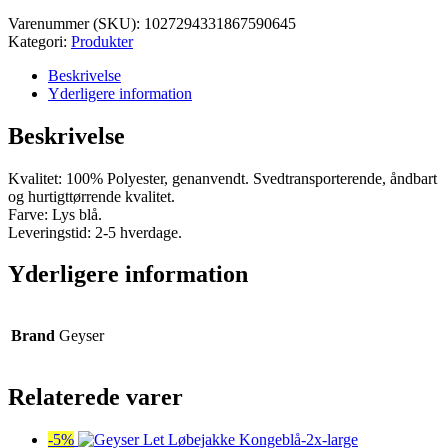
var:
er:
Varenummer (SKU):
1027294331867590645
kr. 275,00.
kr. 261,25.
Kategori:
Produkter
Beskrivelse
Yderligere information
Beskrivelse
Kvalitet: 100% Polyester, genanvendt. Svedtransporterende, åndbart
og hurtigttørrende kvalitet.
Farve: Lys blå.
Leveringstid: 2-5 hverdage.
Yderligere information
Brand
Geyser
Relaterede varer
-5%