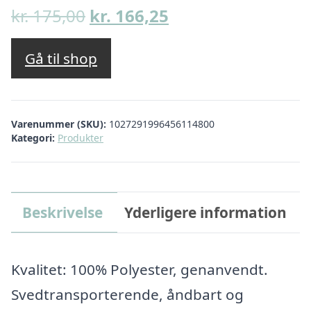
Den
Den
kr.
175,00
kr.
166,25
oprindelige
aktuelle
pris
pris
Gå til shop
var:
er:
kr. 175,00.
kr. 166,25.
Varenummer (SKU):
1027291996456114800
Kategori:
Produkter
Beskrivelse
Yderligere information
Kvalitet: 100% Polyester, genanvendt.
Svedtransporterende, åndbart og