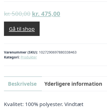
Den
Den
kr.
500,00
kr.
475,00
oprindelige
aktuelle
pris
pris
Gå til shop
var:
er:
kr. 500,00.
kr. 475,00.
Varenummer (SKU):
1027290697880338463
Kategori:
Produkter
Beskrivelse
Yderligere information
Kvalitet: 100% polyester. Vindtæt