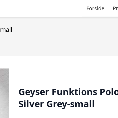
Forside
P
small
Geyser Funktions Pol
Silver Grey-small