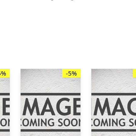
5%
-5%