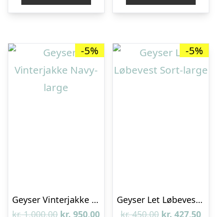
kr. 500,00.
kr. 475,00.
kr. 500,00.
kr. 
-5%
-5%
Geyser Vinterjakke Navy-large
Geyser Let Løbevest Sort-large
Den
Den
Den
De
kr.
1.000,00
kr.
950,00
kr.
450,00
kr.
427,50