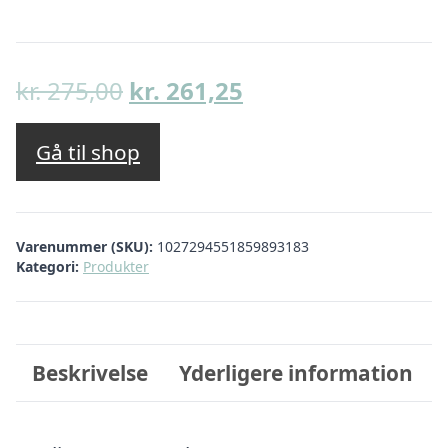
Den
Den
kr.
275,00
kr.
261,25
oprindelige
aktuelle
pris
pris
Gå til shop
var:
er:
kr. 275,00.
kr. 261,25.
Varenummer (SKU):
1027294551859893183
Kategori:
Produkter
Beskrivelse
Yderligere information