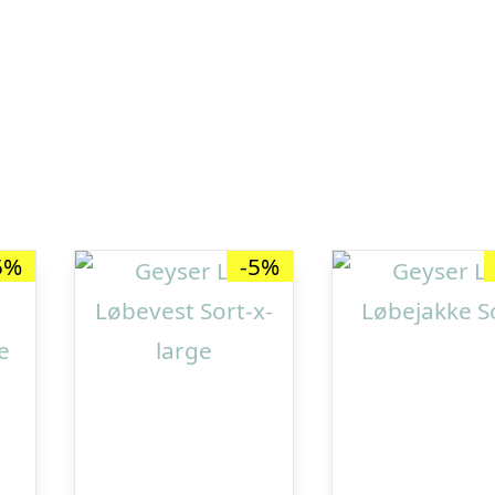
5%
-5%