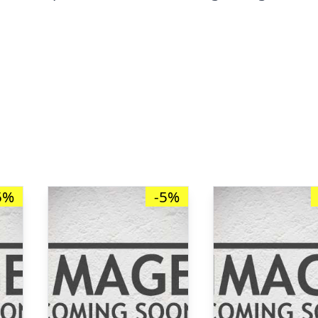
5%
-5%