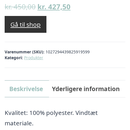
Den
Den
kr.
450,00
kr.
427,50
oprindelige
aktuelle
pris
pris
Gå til shop
var:
er:
kr. 450,00.
kr. 427,50.
Varenummer (SKU):
1027294439825919599
Kategori:
Produkter
Beskrivelse
Yderligere information
Kvalitet: 100% polyester. Vindtæt
materiale.