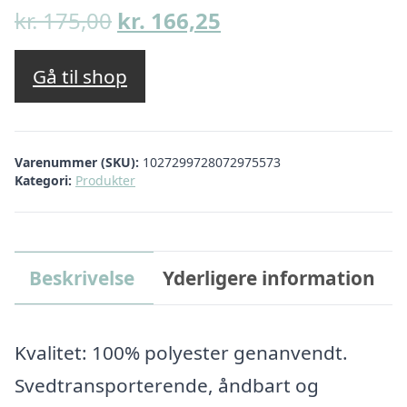
Den
Den
kr.
175,00
kr.
166,25
oprindelige
aktuelle
pris
pris
Gå til shop
var:
er:
kr. 175,00.
kr. 166,25.
Varenummer (SKU):
1027299728072975573
Kategori:
Produkter
Beskrivelse
Yderligere information
Kvalitet: 100% polyester genanvendt.
Svedtransporterende, åndbart og