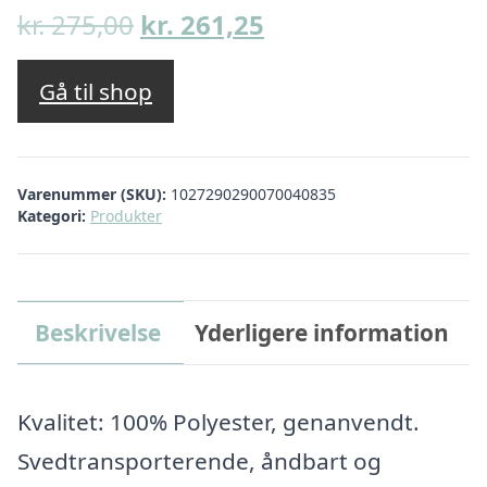
Den
Den
kr.
275,00
kr.
261,25
oprindelige
aktuelle
pris
pris
Gå til shop
var:
er:
kr. 275,00.
kr. 261,25.
Varenummer (SKU):
1027290290070040835
Kategori:
Produkter
Beskrivelse
Yderligere information
Kvalitet: 100% Polyester, genanvendt.
Svedtransporterende, åndbart og