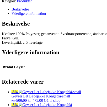
Kategori:
Produkter
Beskrivelse
Yderligere information
Beskrivelse
Kvalitet: 100% Polyester, genanvendt. Svedtransporterende, åndbart og
Farve: Gul.
Leveringstid: 2-5 hverdage.
Yderligere information
Brand
Geyser
Relaterede varer
-5%
Geyser Let Løbejakke Kongeblå-small
Den
Den
kr.
500,00
kr.
475,00
Gå til shop
oprindelige
aktuelle
-5%