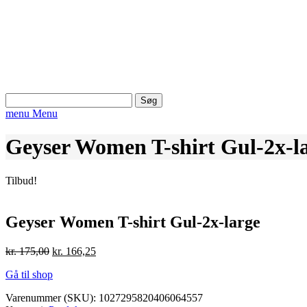
Søg
efter:
menu
Menu
Geyser Women T-shirt Gul-2x-l
Tilbud!
Geyser Women T-shirt Gul-2x-large
Den
Den
kr.
175,00
kr.
166,25
oprindelige
aktuelle
Gå til shop
pris
pris
var:
er:
Varenummer (SKU):
1027295820406064557
kr. 175,00.
kr. 166,25.