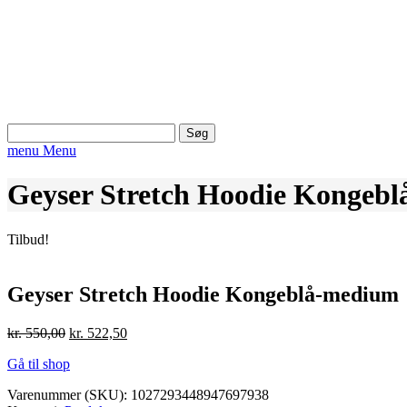
Søg
efter:
menu
Menu
Geyser Stretch Hoodie Kongeb
Tilbud!
Geyser Stretch Hoodie Kongeblå-medium
Den
Den
kr.
550,00
kr.
522,50
oprindelige
aktuelle
Gå til shop
pris
pris
var:
er:
Varenummer (SKU):
1027293448947697938
kr. 550,00.
kr. 522,50.