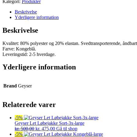
Kategori:
Produkter
Beskrivelse
Yderligere information
Beskrivelse
Kvalitet: 80% polyester og 20% elastan. Svedtransporterende, åndbart 
Farve: Kongeblå.
Leveringstid: 2-5 hverdage.
Yderligere information
Brand
Geyser
Relaterede varer
-5%
Geyser Let Løbejakke Sort-3x-large
Den
Den
kr.
500,00
kr.
475,00
Gå til shop
oprindelige
aktuelle
-5%