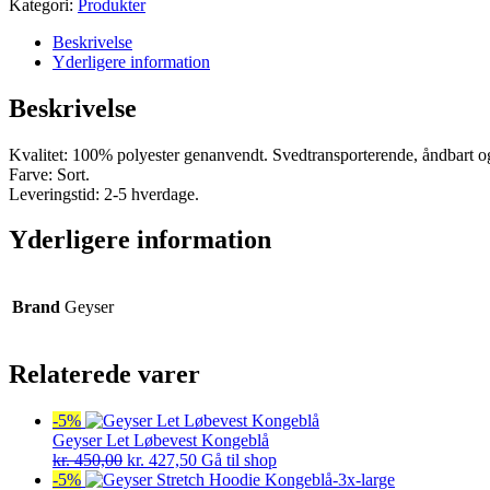
Kategori:
Produkter
Beskrivelse
Yderligere information
Beskrivelse
Kvalitet: 100% polyester genanvendt. Svedtransporterende, åndbart og 
Farve: Sort.
Leveringstid: 2-5 hverdage.
Yderligere information
Brand
Geyser
Relaterede varer
-5%
Geyser Let Løbevest Kongeblå
Den
Den
kr.
450,00
kr.
427,50
Gå til shop
oprindelige
aktuelle
-5%