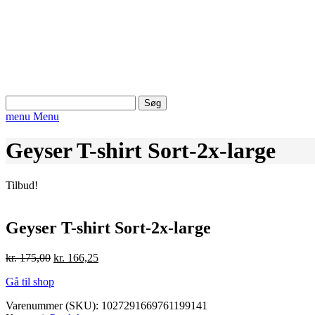
Søg
efter:
menu
Menu
Geyser T-shirt Sort-2x-large
Tilbud!
Geyser T-shirt Sort-2x-large
Den
Den
kr.
175,00
kr.
166,25
oprindelige
aktuelle
Gå til shop
pris
pris
var:
er:
Varenummer (SKU):
1027291669761199141
kr. 175,00.
kr. 166,25.