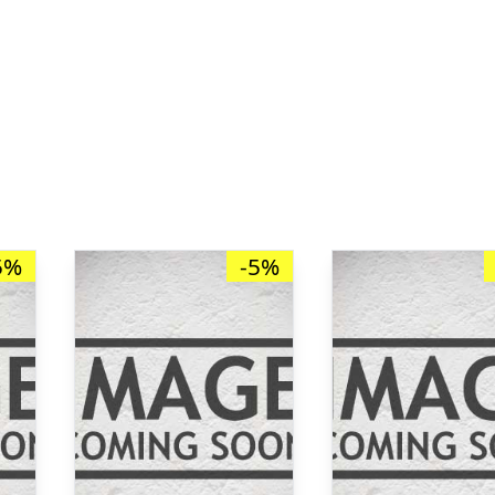
5%
-5%