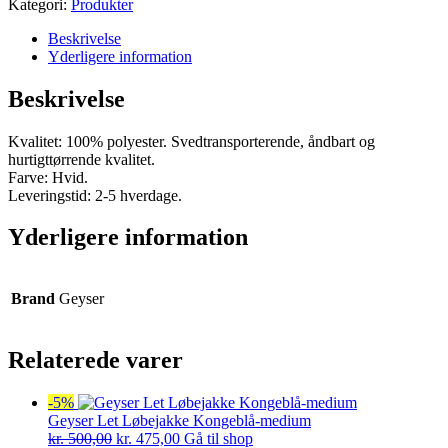
Kategori:
Produkter
Beskrivelse
Yderligere information
Beskrivelse
Kvalitet: 100% polyester. Svedtransporterende, åndbart og
hurtigttørrende kvalitet.
Farve: Hvid.
Leveringstid: 2-5 hverdage.
Yderligere information
Brand
Geyser
Relaterede varer
-5%
Geyser Let Løbejakke Kongeblå-medium
Den
Den
kr.
500,00
kr.
475,00
Gå til shop