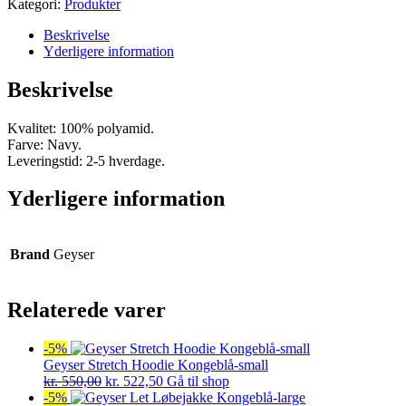
Kategori:
Produkter
Beskrivelse
Yderligere information
Beskrivelse
Kvalitet: 100% polyamid.
Farve: Navy.
Leveringstid: 2-5 hverdage.
Yderligere information
Brand
Geyser
Relaterede varer
-5%
Geyser Stretch Hoodie Kongeblå-small
Den
Den
kr.
550,00
kr.
522,50
Gå til shop
oprindelige
aktuelle
-5%