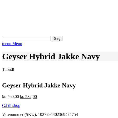
Søg
efter:
menu
Menu
Geyser Hybrid Jakke Navy
Tilbud!
Geyser Hybrid Jakke Navy
Den
Den
kr.
560,00
kr.
532,00
oprindelige
aktuelle
Gå til shop
pris
pris
var:
er:
Varenummer (SKU):
1027294402369474754
kr. 560,00.
kr. 532,00.