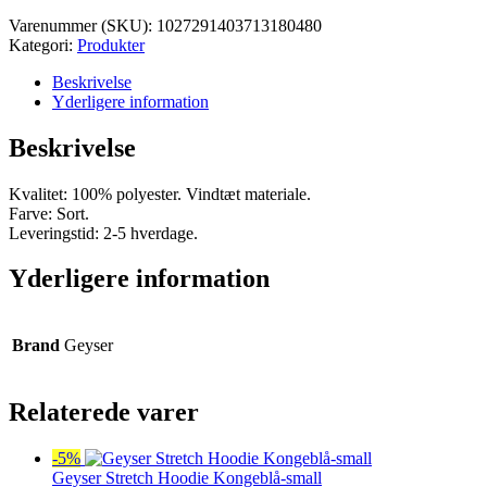
var:
er:
Varenummer (SKU):
1027291403713180480
kr. 450,00.
kr. 427,50.
Kategori:
Produkter
Beskrivelse
Yderligere information
Beskrivelse
Kvalitet: 100% polyester. Vindtæt materiale.
Farve: Sort.
Leveringstid: 2-5 hverdage.
Yderligere information
Brand
Geyser
Relaterede varer
-5%
Geyser Stretch Hoodie Kongeblå-small