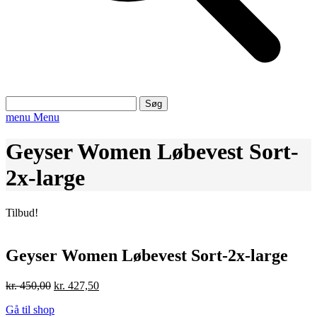
Søg
efter:
menu
Menu
Geyser Women Løbevest Sort-
2x-large
Tilbud!
Geyser Women Løbevest Sort-2x-large
Den
Den
kr.
450,00
kr.
427,50
oprindelige
aktuelle
Gå til shop
pris
pris